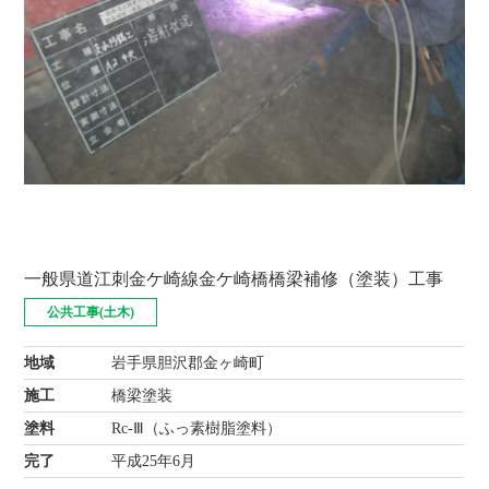
一般県道江刺金ケ崎線金ケ崎橋橋梁補修（塗装）工事
公共工事(土木)
地域
岩手県胆沢郡金ヶ崎町
施工
橋梁塗装
塗料
Rc-Ⅲ（ふっ素樹脂塗料）
完了
平成25年6月