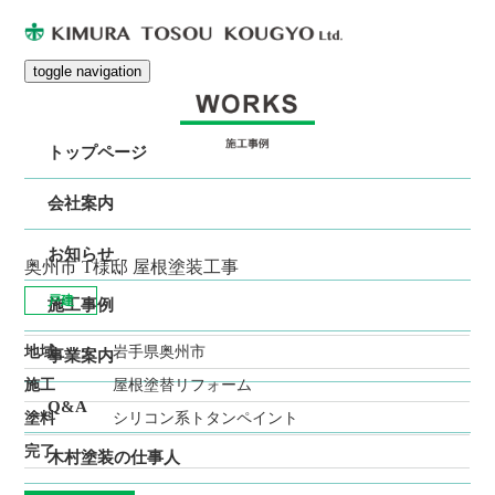
toggle navigation
トップページ
会社案内
お知らせ
奥州市 T様邸 屋根塗装工事
戸建
施工事例
地域
岩手県奥州市
事業案内
施工
屋根塗替リフォーム
Q&A
塗料
シリコン系トタンペイント
完了
木村塗装の仕事人