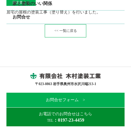
担当者より
家と塗装のいい関係
居宅の屋根の塗装工事（塗り替え）を行いました。
お問合せ
<< 一覧に戻る
〒023-0863 岩手県奥州市水沢川端213-1
お問合せフォーム >
お電話でのお問合せはこちら
：0197-23-4459
TEL