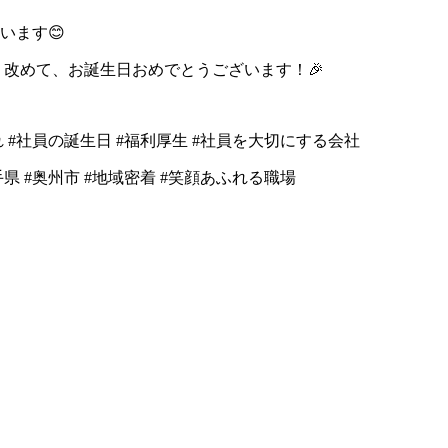
います😊
 改めて、お誕生日おめでとうございます！🎉
れ
#社員の誕生日
#福利厚生
#社員を大切にする会社
手県
#奥州市
#地域密着
#笑顔あふれる職場