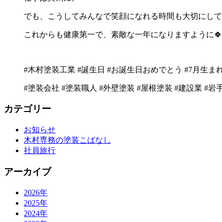
でも、こうしてみんなで笑顔になれる時間も大切にして
これからも健康第一で、素敵な一年になりますように🍀
#木村塗装工業
#誕生日
#お誕生日おめでとう
#7月生ま
#塗装会社
#塗装職人
#外壁塗装
#屋根塗装
#建設業
#岩
カテゴリー
お知らせ
木村専務の塗装こばなし
社員旅行
アーカイブ
2026年
2025年
2024年