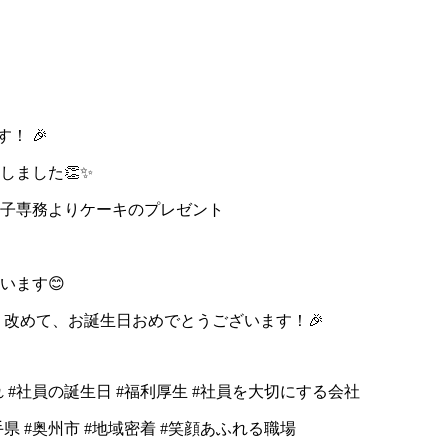
！ 🎉
しました👏✨
子専務よりケーキのプレゼント
います😊
 改めて、お誕生日おめでとうございます！🎉
れ
#社員の誕生日
#福利厚生
#社員を大切にする会社
手県
#奥州市
#地域密着
#笑顔あふれる職場