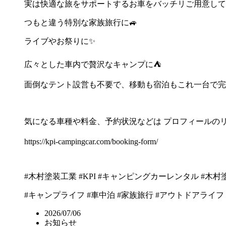
実は快適な旅をサポートするお車をバッチリご用意して
つもと違う特別な家族旅行に🚙
ライブやお祭りに✨
広々とした車内で贅沢なキャンプに⛺
面倒なテント設営も不要で、移動も宿泊もこれ一台で完
気になる車種や料金、予約状況などは プロフィールのリ
https://kpi-campingcar.com/booking-form/
#木村塗装工業
#KPI
#キャンピングカーレンタル
#木村
#キャンプライフ
#車中泊
#家族旅行
#アウトドアライフ
2026/07/06
お知らせ