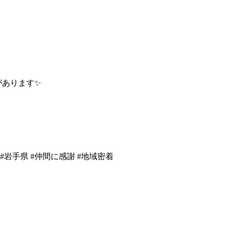
があります✨
#岩手県
#仲間に感謝
#地域密着